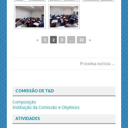
◄
2
...
►
1
3
22
Próxima notí­­cia →
COMISSÃO DE T&D
Composição
Instituição da Comissão e Objetivos
ATIVIDADES