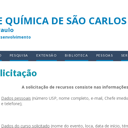
E QUÍMICA DE SÃO CARLOS
Paulo
esenvolvimento
O
PESQUISA
EXTENSÃO
BIBLIOTECA
PESSOAS
SE
licitação
A solicitação de recursos consiste nas informaçõe
Dados pessoais
(número USP, nome completo, e-mail, Chefe imediato
e telefone);
Dados do curso solicitado
(nome do evento, loca, data de início, té